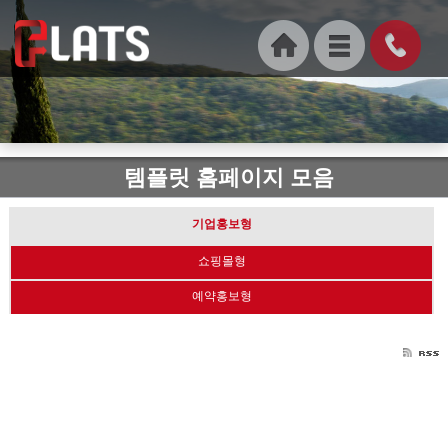
템플릿 홈페이지 모음
기업홍보형
쇼핑몰형
예약홍보형