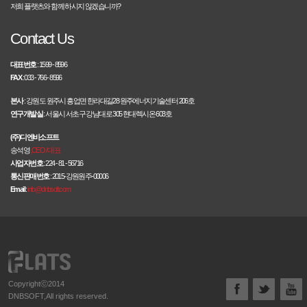
저희 플랫츠와 함께 하시지 않겠습니까?
Contact Us
대표번호
: 1599 - 8596
FAX
: 033 - 766 - 8596
본사
: 강원도 원주시 흥업면 한라대길28 원주에너지기술센터 206호
연구개발실
: 서울시 서초구 강남대로 305 현대렉시온 603호
(주)디엔비소프트
송석영
,CEO / 대표
사업자번호
: 224 - 81 - 56716
통신판매번호
: 2015-강원원주-00006
Email
:
info@dnbsoft.com
Copyrightⓒ2014
DNBSOFT,All rights reserved.