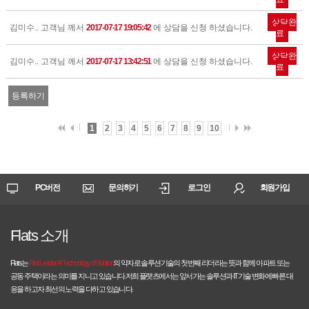
상담완
김미수.. 고객님 께서
2017-07-17 19:05:42
에 상담을 신청 하셨습니다.
료
상담완
김미수.. 고객님 께서
2017-07-17 13:42:51
에 상담을 신청 하셨습니다.
료
등록하기
1
2
3
4
5
6
7
8
9
10
PC버전
문의하기
로그인
회원가입
Flats 소개
Flats는
First Leader At Technology of Solution
의 약자로 솔루션기술의 첫번째 리더라는 뜻과 함께 아파트 또는
공동 주택이라는 의미를 지니고 있습니다.저희 플랫츠에서는 앞서가는 솔루션과 IT기술 변화에 빠른 대
응을 하고자 최선의 노력을 다하고 있습니다.