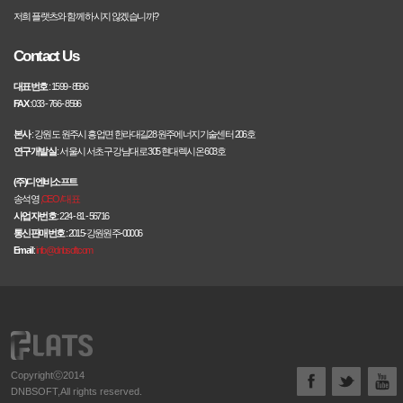
저희 플랫츠와 함께 하시지 않겠습니까?
Contact Us
대표번호
: 1599 - 8596
FAX
: 033 - 766 - 8596
본사
: 강원도 원주시 흥업면 한라대길28 원주에너지기술센터 206호
연구개발실
: 서울시 서초구 강남대로 305 현대렉시온 603호
(주)디엔비소프트
송석영
,CEO / 대표
사업자번호
: 224 - 81 - 56716
통신판매번호
: 2015-강원원주-00006
Email
:
info@dnbsoft.com
Copyrightⓒ2014
DNBSOFT,All rights reserved.